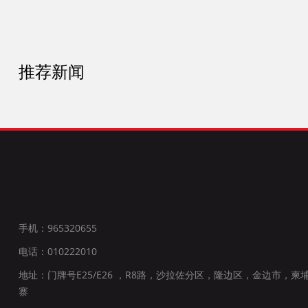
推荐新闻
手机：965320655
电话：010222010
地址：门牌号E25/E26 ，R8路，沙拉佐分区，隆边区，金边市，柬
寨