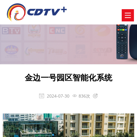
金边一号园区智能化系统
2024-07-30
836次


