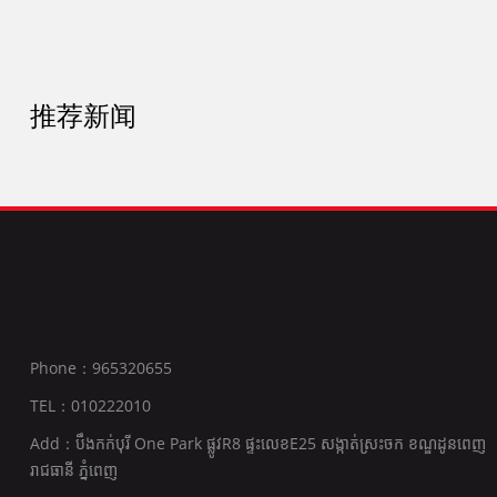
推荐新闻
Phone：965320655
TEL：010222010
Add：បឹងកក់បុរី One Park ផ្លូវR8 ផ្ទះលេខE25 សង្កាត់ស្រះចក ខណ្ឌដូនពេញ
រាជធានី ភ្នំពេញ