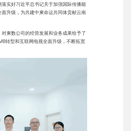
彻落实好习近平总书记关于加强国际传播能
全面升级，为共建中柬命运共同体贡献云南
，对柬数公司的经营发展和业务成果给予了
MB转型和互联网电视全面升级，不断拓宽