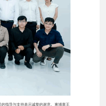
司的指导与支持表示诚挚的谢意。柬埔寨王