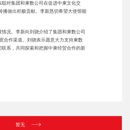
陈聪对集团和柬数公司在促进中柬文化交
化传播做出积极贡献。李新恳切希望大使馆能
展情况。李新向刘骁介绍了集团和柬数公司
拓宽合作渠道。刘骁表示愿意大力支持柬数
切联系，共同探索和把握中柬经贸合作的新
暂无