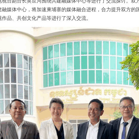
电视台副台长英世河围绕共建融媒体中心等进行了交流探讨。双
建融媒体中心，将加速柬埔寨的媒体融合进程，合力提升双方的
视作品、共创文化产品等进行了深入交流。