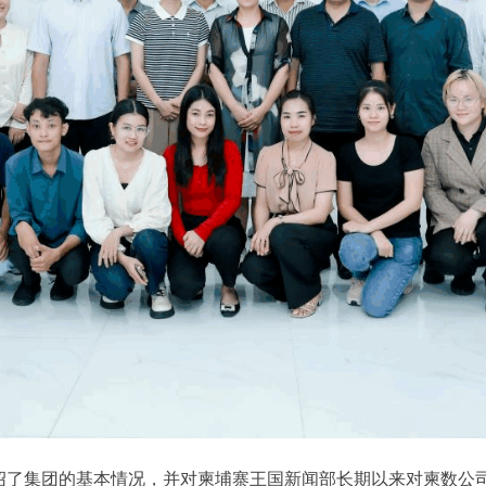
绍了集团的基本情况，并对柬埔寨王国新闻部长期以来对柬数公