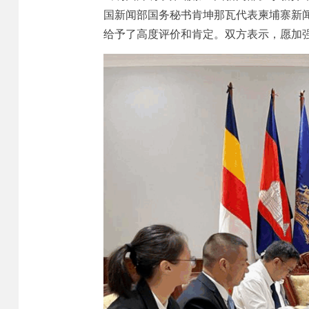
国新闻部国务秘书肯坤那瓦代表柬埔寨新
给予了高度评价和肯定。双方表示，愿加