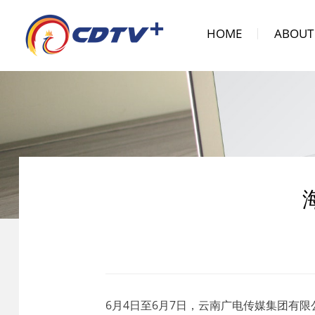
HOME
ABOUT
6月4日至6月7日，云南广电传媒集团有