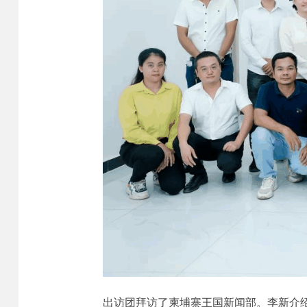
出访团拜访了柬埔寨王国新闻部。李新介