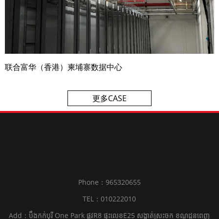
联合富华（香港）柬埔寨数据中心
更多CASE
Phone：965320655
TEL：010222010
Add：បឹងកក់បុរី One Park ផ្លូវR8 ផ្ទះលេខE25 សង្កាត់ស្រះចក ខណ្ឌដូនពេញ