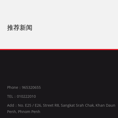
推荐新闻
Phone：965320655
TEL：010222010
Add：No. E25 / E26, Street R8, Sangkat Srah Chak, Khan Daun
Penh, Phnom Penh