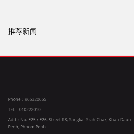
推荐新闻
Phone：965320655
TEL：010222010
Add：No. E25 / E26, Street R8, Sangkat Srah Chak, Khan Daun
Penh, Phnom Penh