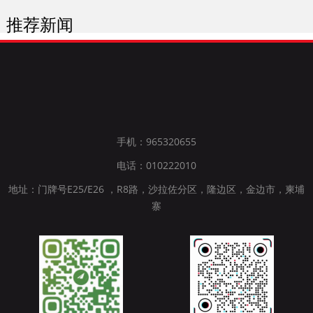
推荐新闻
手机：965320655
电话：010222010
地址：门牌号E25/E26 ，R8路，沙拉佐分区，隆边区，金边市，柬埔
寨